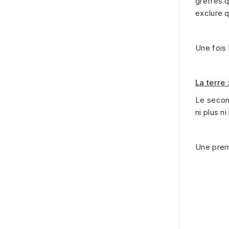
greffes 
exclure q
Une fois 
La terre 
Le second
ni plus n
Une premi