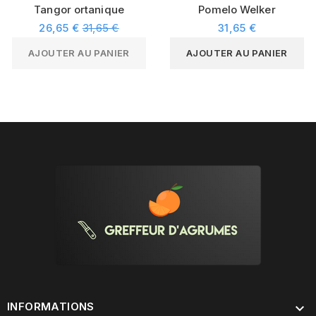
Tangor ortanique
Pomelo Welker
Regular
26,65 €
31,65 €
31,65 €
price
AJOUTER AU PANIER
AJOUTER AU PANIER
INFORMATIONS
