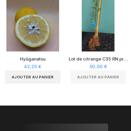
Hyûganatsu
Lot de citrange C35 RN prêt
à greffer
42,20 €
50,00 €
AJOUTER AU PANIER
AJOUTER AU PANIER